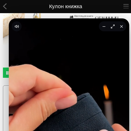
Кулон книжка
cool.com.tm
ВСЕ ТОВАРЫ
Принты
Вышивки
Сумки
Кастомные коврики
Бейсболки
Гравировка
CoolPass