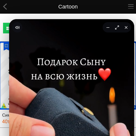
Cartoon
cool.com.tm
ВСЕ ТОВАРЫ
Принты
Вышивки
Сумки
Кастомные коврики
Бейсболки
Гравировка
CoolPass
Симпсоны
Симпсоны
40тмт.
40тмт.