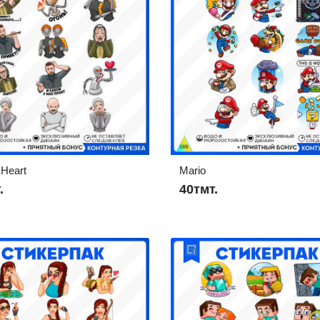
 Heart
Mario
.
40тмт.