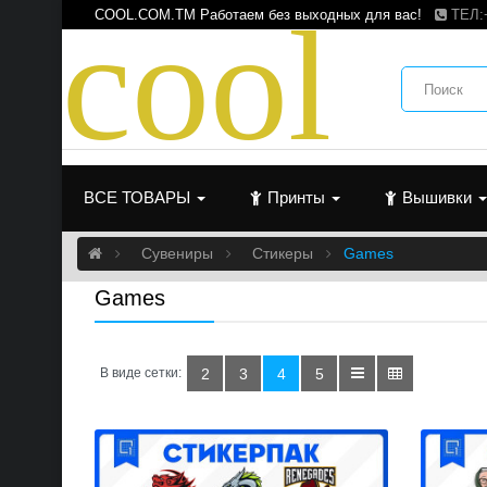
c
o
o
l
COOL.COM.TM Работаем без выходных для вас!
ТЕЛ:
ВСЕ ТОВАРЫ
Принты
Вышивки
Сувениры
Cтикеры
Games
Games
В виде сетки:
2
3
4
5