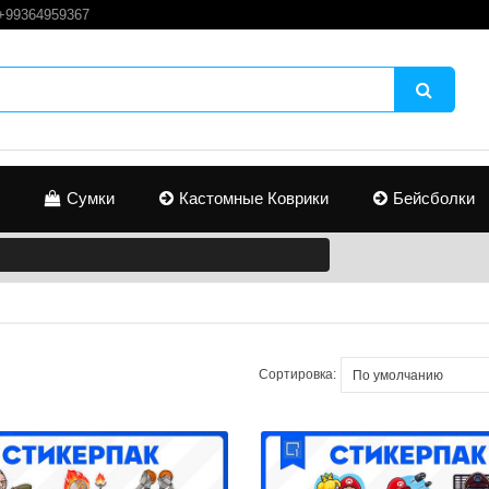
+99364959367
Сумки
Кастомные Коврики
Бейсболки
Сортировка: