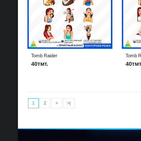
Tomb Raider
Tomb R
40тмт.
40тмт
1
2
>
>|