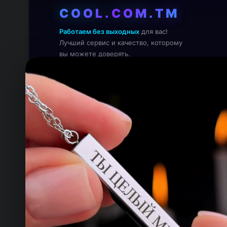
COOL.COM.TM
Работаем без выходных
для вас!
Лучший сервис и качество, которому
вы можете доверять.
Онлайн — работаем прямо сейчас
КОНТАКТЫ
ТЕЛЕФОН
+993 649 593 67
EMAIL
rdemirov@cool.com.tm