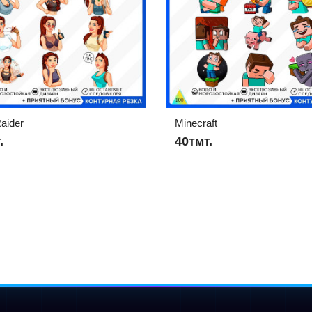
aider
Minecraft
.
40тмт.