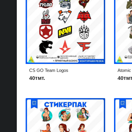
CS GO Team Logos
Atomic
40тмт.
40тмт