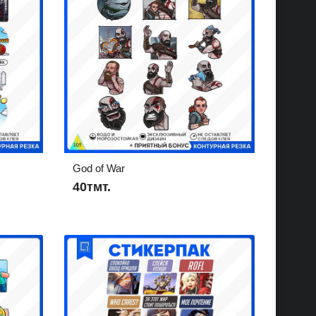
God of War
40тмт.