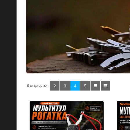
В виде сетки:
2
3
4
5