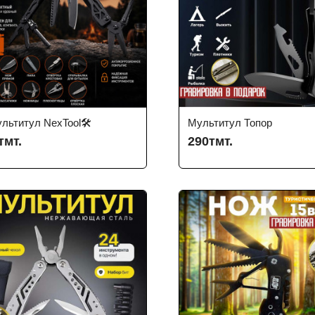
ультитул NexTool🛠️
Мультитул Топор
тмт.
290тмт.