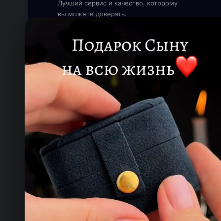
Лучший сервис и качество, которому
вы можете доверять.
Онлайн — работаем прямо сейчас
КОНТАКТЫ
ТЕЛЕФОН
+993 649 593 67
EMAIL
rdemirov@cool.com.tm
АДРЕС
Туркменистан