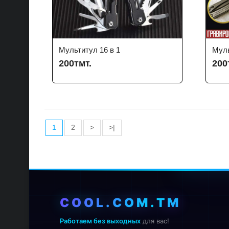
Мультитул 16 в 1
Муль
200тмт.
200
1
2
>
>|
COOL.COM.TM
Работаем без выходных
для вас!