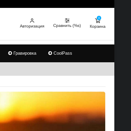
0
Сравнить (%s)
Авторизация
Корзина
Гравировка
CoolPass