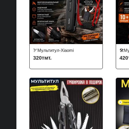
🏹Мультитул-Xiaomi
🛠️М
320тмт.
420