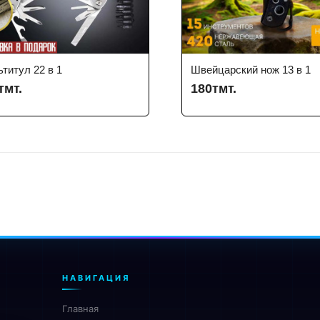
титул 22 в 1
Швейцарский нож 13 в 1
тмт.
180тмт.
НАВИГАЦИЯ
Главная