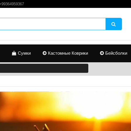
+99364959367
Сумки
Кастомные Коврики
Бейсболки