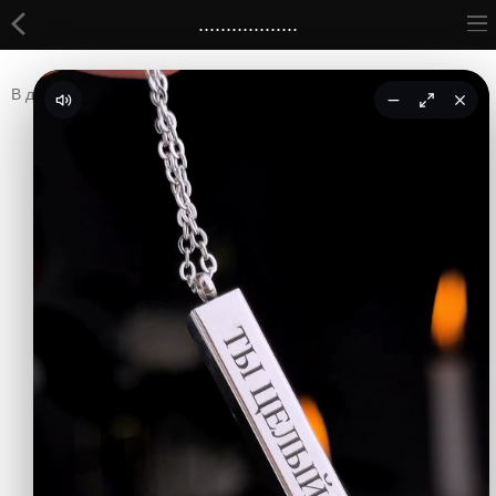
..................
cool.com.tm
ВСЕ ТОВАРЫ
В данной категории нет товаров.
Принты
Продолжить
Вышивки
Сумки
Кастомные коврики
Бейсболки
Гравировка
CoolPass