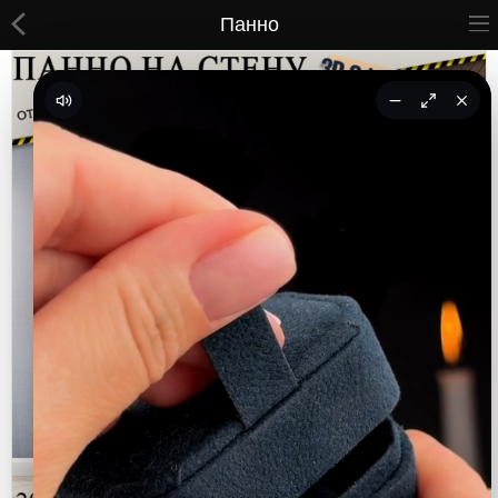
Панно
ВСЕ ТОВАРЫ
Принты
Вышивки
Сумки
Кастомные коврики
Бейсболки
Гравировка
CoolPass