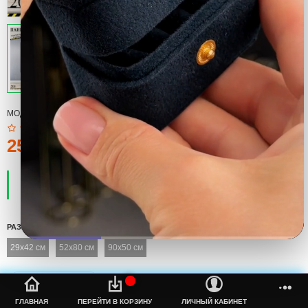
МОДЕЛЬ:
КАРТИНА
250тмт.
ПРОИЗВОДИТЕЛЬ:
COOL
НАЛИЧИЕ:
ЕСТЬ В НАЛИЧИИ
РАЗМЕР
29x42 см
52x80 см
90x50 см
%s
ГЛАВНАЯ
ПЕРЕЙТИ В КОРЗИНУ
ЛИЧНЫЙ КАБИНЕТ