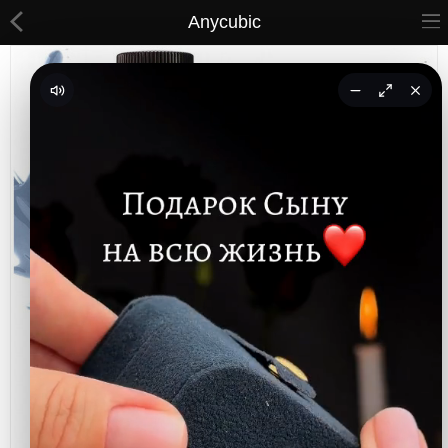
Anycubic
ВСЕ ТОВАРЫ
Принты
Вышивки
Сумки
Кастомные коврики
Бейсболки
Гравировка
CoolPass