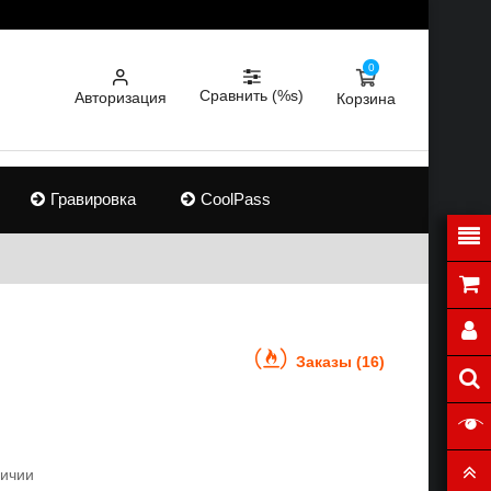
0
Сравнить (%s)
Авторизация
Корзина
Гравировка
CoolPass
Заказы (16)
личии