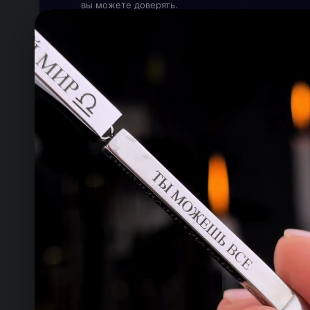
вы можете доверять.
Онлайн — работаем прямо сейчас
КОНТАКТЫ
ТЕЛЕФОН
+993 649 593 67
EMAIL
rdemirov@cool.com.tm
АДРЕС
Туркменистан