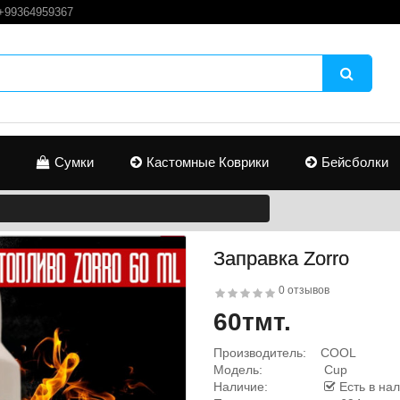
+99364959367
Сумки
Кастомные Коврики
Бейсболки
Заправка Zorro
0 отзывов
60тмт.
Производитель:
COOL
Модель:
Cup
Наличие:
Есть в на