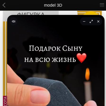
model 3D
ВСЕ ТОВАРЫ
Принты
Вышивки
Сумки
Кастомные коврики
Бейсболки
Гравировка
CoolPass