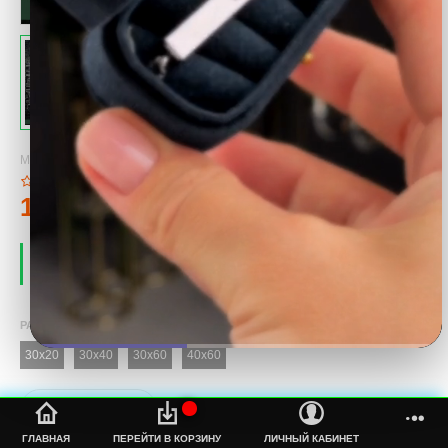
МОДЕЛЬ:
METAL PICTURE
110тмт.
ПРОИЗВОДИТЕЛЬ:
COOL
НАЛИЧИЕ:
ЕСТЬ В НАЛИЧИИ
РАЗМЕР
30x20
30x40
30x60
40x60
%s
ГЛАВНАЯ
ПЕРЕЙТИ В КОРЗИНУ
ЛИЧНЫЙ КАБИНЕТ