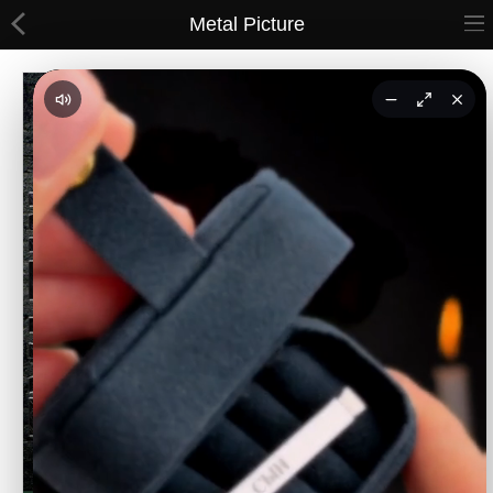
Metal Picture
ВСЕ ТОВАРЫ
Принты
Вышивки
Сумки
Кастомные коврики
Бейсболки
Гравировка
CoolPass