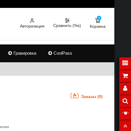
0
Сравнить (%s)
Авторизация
Корзина
Гравировка
CoolPass
Заказы (0)
личии