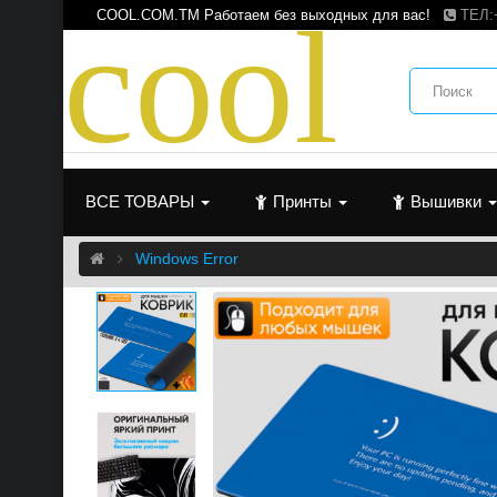
c
o
o
l
COOL.COM.TM Работаем без выходных для вас!
ТЕЛ:
ВСЕ ТОВАРЫ
Принты
Вышивки
Windows Error