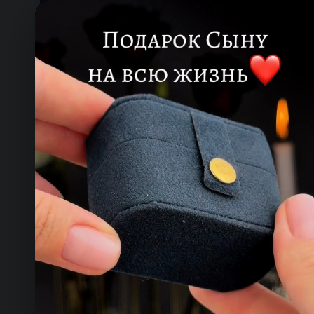
Онлайн — работаем прямо сейчас
КОНТАКТЫ
ТЕЛЕФОН
+993 649 593 67
EMAIL
rdemirov@cool.com.tm
АДРЕС
Туркменистан