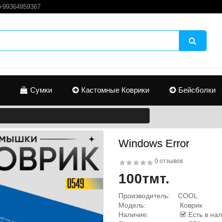
+99364959367
Сумки
Кастомные Коврики
Бейсболки
Windows Error
0 отзывов
100тмт.
Производитель:
COOL
Модель:
Коврик
Наличие:
Есть в на