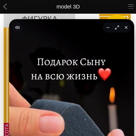
model 3D
ВСЕ ТОВАРЫ
Принты
Вышивки
Сумки
Кастомные коврики
Бейсболки
Гравировка
CoolPass