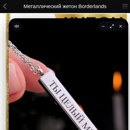
Металлический жетон Borderlands
ВСЕ ТОВАРЫ
Принты
Вышивки
Сумки
Кастомные коврики
Бейсболки
Гравировка
CoolPass