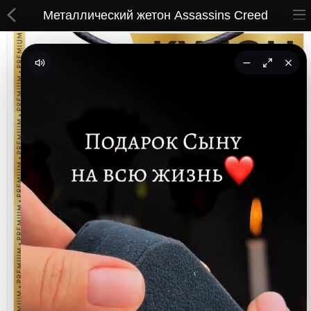
Металлический жетон Assassins Creed
ВСЕ ТОВАРЫ
Принты
Вышивки
Сумки
Кастомные коврики
Бейсболки
Гравировка
CoolPass