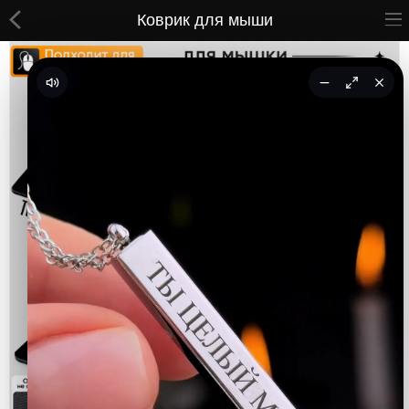
Коврик для мыши
ВСЕ ТОВАРЫ
Принты
Вышивки
Сумки
Кастомные коврики
Бейсболки
Гравировка
CoolPass