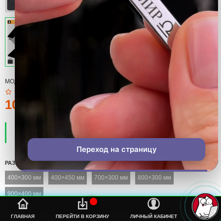
МОДЕЛЬ:
КОВРИК
100тмт.
ПРОИЗВОДИТЕЛЬ:
COOL
НАЛИЧИЕ:
ЕСТЬ В НАЛИЧИИ
Переход на страницу
РАЗМЕР
400×300 мм
400×450 мм
700×300 мм
800×300 мм
900×400 мм
%s
ГЛАВНАЯ
ПЕРЕЙТИ В КОРЗИНУ
ЛИЧНЫЙ КАБИНЕТ