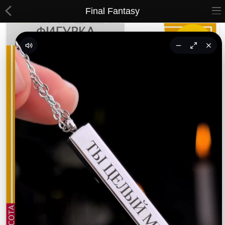
Final Fantasy
ВСЕ ТОВАРЫ
Принты
Вышивки
Сумки
Кастомные коврики
Бейсболки
Гравировка
CoolPass