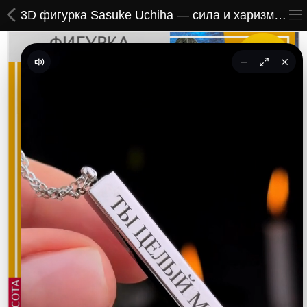
3D фигурка Sasuke Uchiha — сила и харизма в каждой детали
ВСЕ ТОВАРЫ
Принты
Вышивки
Сумки
Кастомные коврики
Бейсболки
Гравировка
CoolPass