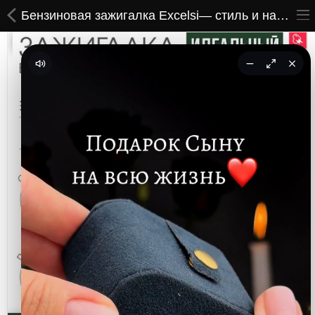
Бензиновая зажигалка Excelsi— стиль и надёжность в каждой детали
ВСЕ ТОВАРЫ
Принты
Вышивки
Сумки
Кастомные коврики
Бейсболки
Гравировка
CoolPass