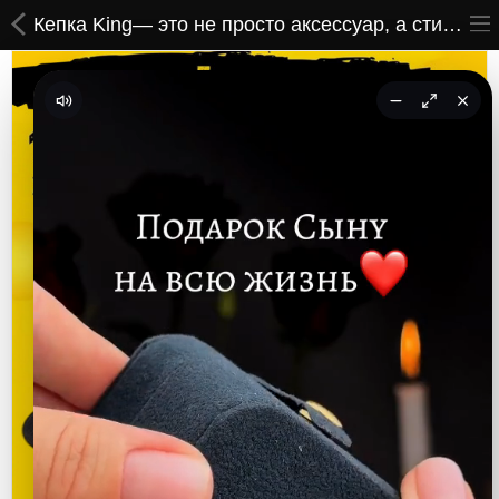
Кепка King— это не просто аксессуар, а стильный элемент гардероба,
ВСЕ ТОВАРЫ
Принты
Вышивки
Сумки
Кастомные коврики
Бейсболки
Гравировка
CoolPass