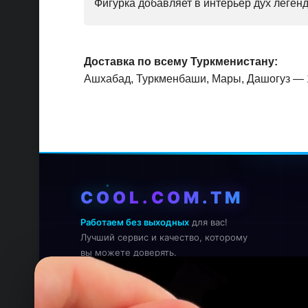
Фигурка добавляет в интерьер дух легенд
Доставка по всему Туркменистану:
Ашхабад, Туркменбаши, Мары, Дашогуз — 
COOL.COM.TM
Работаем без выходных
для вас!
Лучший сервис и качество, которому
вы можете доверять.
Онлайн — работаем прямо сейчас