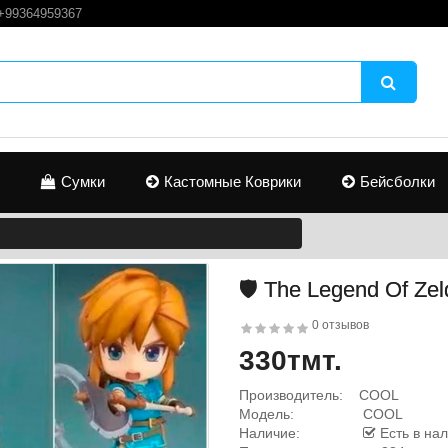
+99364959367
Сумки
Кастомные Коврики
Бейсболки
🛡️ The Legend Of Ze
0 отзывов
330тмт.
Производитель:
COOL
Модель:
COOL
Наличие:
Есть в на