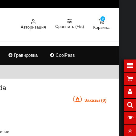
0
Сравнить (%s)
Авторизация
Корзина
Гравировка
CoolPass
lda
Заказы (0)
личии