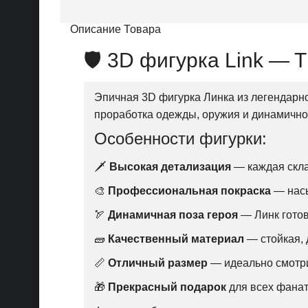
Описание Товара
🛡️ 3D фигурка Link — 
Эпичная 3D фигурка Линка из легендарн
проработка одежды, оружия и динамично
Особенности фигурки:
🗡️
Высокая детализация
— каждая скла
🎨
Профессиональная покраска
— насы
🏹
Динамичная поза героя
— Линк готов
🧱
Качественный материал
— стойкая, 
📏
Отличный размер
— идеально смотрит
🎁
Прекрасный подарок
для всех фанато