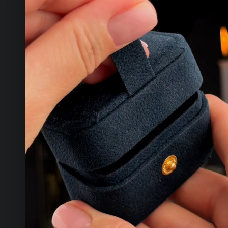
КОНТАКТЫ
ТЕЛЕФОН
+993 649 593 67
EMAIL
rdemirov@cool.com.tm
АДРЕС
Туркменистан