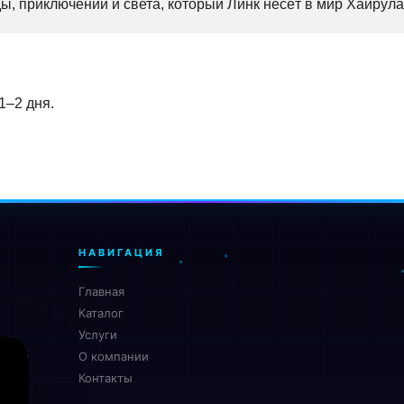
ы, приключений и света, который Линк несёт в мир Хайрула
1–2 дня.
НАВИГАЦИЯ
Главная
Каталог
Услуги
О компании
Контакты