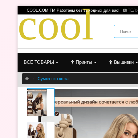
c
o
o
l
COOL.COM.TM Работаем без выходных для вас!
ТЕЛ:
ВСЕ ТОВАРЫ
Принты
Вышивки
Сумка эко кожа