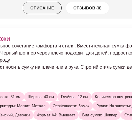
ОПИСАНИЕ
ОТЗЫВОВ (0)
ожи
ьное сочетание комфорта и стиля. Вместительная сумка ф
к. Черный шоппер через плечо подходит для детей, подростк
роду.
 носить сумку на плече или в руке. Строгий стиль сумки 
сота: 31 см
Ширина: 43 см
Глубина: 12 см
Количество внутрен
рнитуры: Магнит, Металл
Особенности: Замок
Ручки: На запястье
енский, Девочки
Формат А4: Вмещает
Вид сумки: Шоппер
Сти