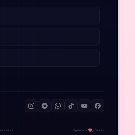
та сайта
Сделано с
для вас