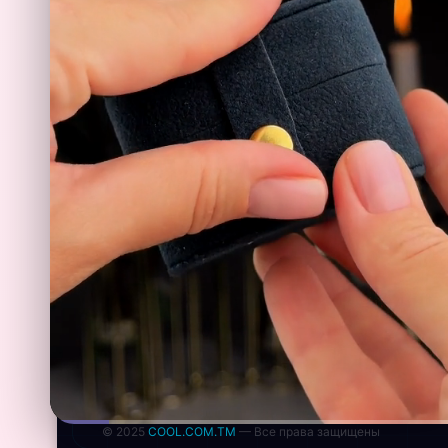
ТЕЛЕФОН
+993 649 593 67
EMAIL
rdemirov@cool.com.tm
АДРЕС
Туркменистан
МЫ В СОЦСЕТЯХ
© 2025
COOL.COM.TM
— Все права защищены