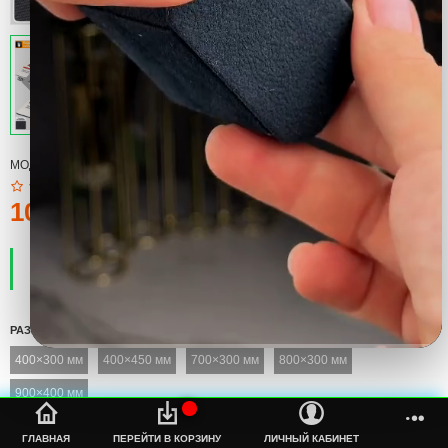
МОДЕЛЬ:
КОВРИК
100тмт.
ПРОИЗВОДИТЕЛЬ:
COOL
НАЛИЧИЕ:
ЕСТЬ В НАЛИЧИИ
РАЗМЕР
400×300 мм
400×450 мм
700×300 мм
800×300 мм
900×400 мм
%s
ГЛАВНАЯ
ПЕРЕЙТИ В КОРЗИНУ
ЛИЧНЫЙ КАБИНЕТ