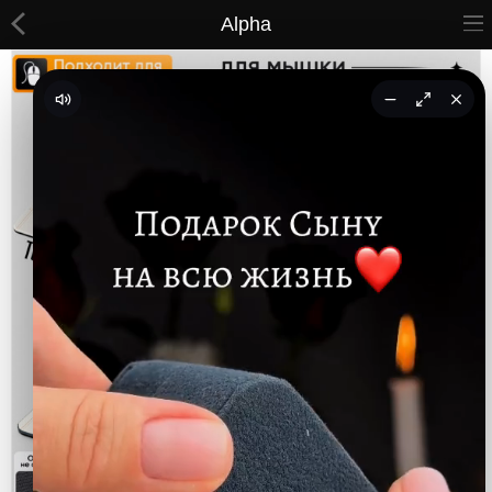
Alpha
ВСЕ ТОВАРЫ
Принты
Вышивки
Сумки
Кастомные коврики
Бейсболки
Гравировка
CoolPass