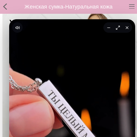
Женская сумка-Натуральная кожа
ВСЕ ТОВАРЫ
Принты
Вышивки
Сумки
Кастомные коврики
Бейсболки
Гравировка
CoolPass