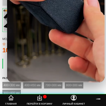
МОДЕЛЬ:
КОВРИК
100тмт.
ПРОИЗВОДИТЕЛЬ:
COOL
НАЛИЧИЕ:
ЕСТЬ В НАЛИЧИИ
РАЗМЕР
400×300 мм
400×450 мм
700×300 мм
800×300 мм
900×400 мм
%s
ГЛАВНАЯ
ПЕРЕЙТИ В КОРЗИНУ
ЛИЧНЫЙ КАБИНЕТ