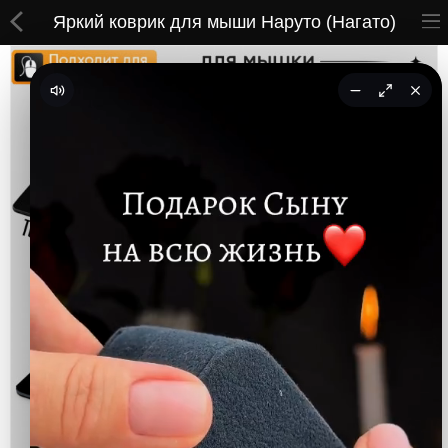
Яркий коврик для мыши Наруто (Нагато)
ВСЕ ТОВАРЫ
Принты
Вышивки
Сумки
Кастомные коврики
Бейсболки
Гравировка
CoolPass