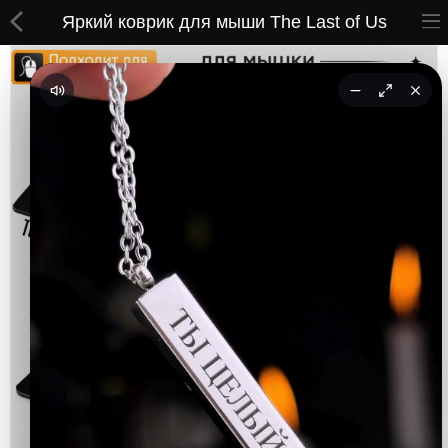
Яркий коврик для мыши The Last of Us
ВСЕ ТОВАРЫ
Принты
Вышивки
Сумки
Кастомные коврики
Бейсболки
Гравировка
CoolPass