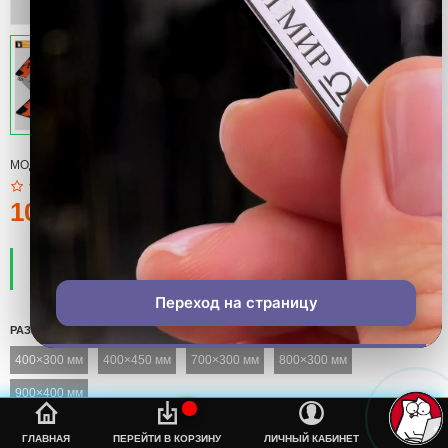
МОДЕЛЬ:
КОВРИК
100тмт.
ПРОИЗВОДИТЕЛЬ:
COOL
НАЛИЧИЕ:
ЕСТЬ В НАЛИЧИИ
Переход на страницу
РАЗМЕР
400×300 мм
400×450 мм
700×300 мм
800×300 мм
900×400 мм
%s
ГЛАВНАЯ
ПЕРЕЙТИ В КОРЗИНУ
ЛИЧНЫЙ КАБИНЕТ