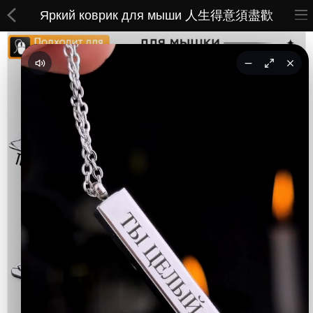
Яркий коврик для мыши 人生得意須盡歡
ВСЕ ТОВАРЫ
Принты
Вышивки
Сумки
Кастомные коврики
Бейсболки
Гравировка
CoolPass