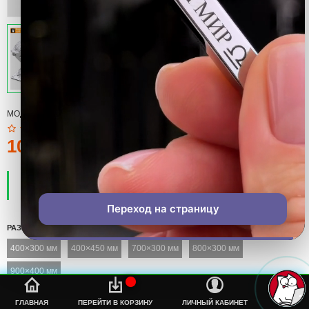
МОДЕЛЬ:
КОВРИК
100тмт.
ПРОИЗВОДИТЕЛЬ:
COOL
НАЛИЧИЕ:
ЕСТЬ В НАЛИЧИИ
Переход на страницу
РАЗМЕР
400×300 мм
400×450 мм
700×300 мм
800×300 мм
900×400 мм
%s
ГЛАВНАЯ
ПЕРЕЙТИ В КОРЗИНУ
ЛИЧНЫЙ КАБИНЕТ