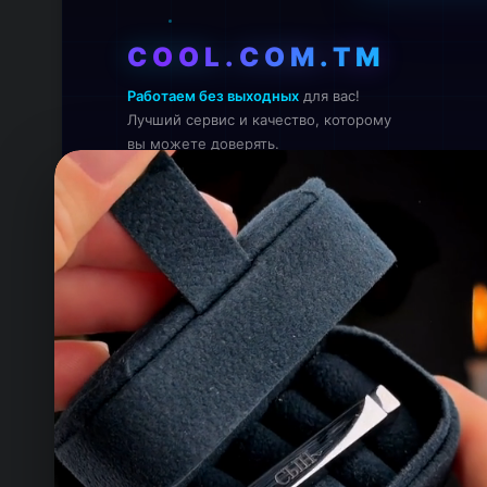
COOL.COM.TM
Работаем без выходных
для вас!
Лучший сервис и качество, которому
вы можете доверять.
Онлайн — работаем прямо сейчас
КОНТАКТЫ
ТЕЛЕФОН
+993 649 593 67
EMAIL