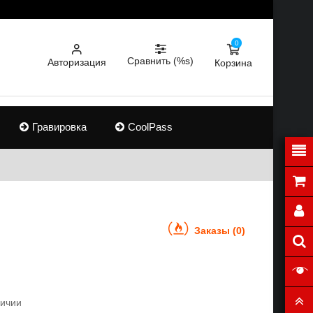
0
Сравнить (%s)
Авторизация
Корзина
Гравировка
CoolPass
Заказы (0)
личии