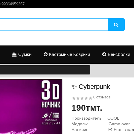
+99364959367
Сумки
Кастомные Коврики
Бейсболки
✨ Cyberpunk
0 отзывов
190тмт.
Производитель:
COOL
Модель:
Game over
Наличие:
Есть в на