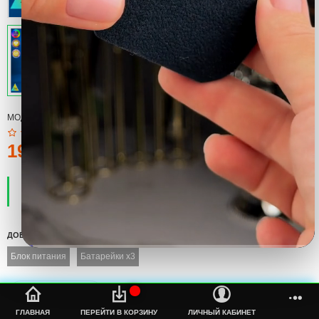
МОДЕЛЬ:
GAME OVER
190тмт.
ПРОИЗВОДИТЕЛЬ:
COOL
НАЛИЧИЕ:
ЕСТЬ В НАЛИЧИИ
ДОБАВИТЬ
Блок питания
Батарейки x3
%s
ГЛАВНАЯ
ПЕРЕЙТИ В КОРЗИНУ
ЛИЧНЫЙ КАБИНЕТ