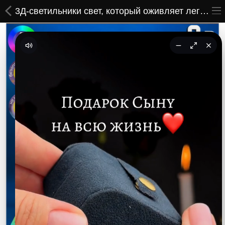
3Д-светильники свет, который оживляет легенду Genshin Impact
ВСЕ ТОВАРЫ
Принты
Вышивки
Сумки
Кастомные коврики
Бейсболки
Гравировка
CoolPass