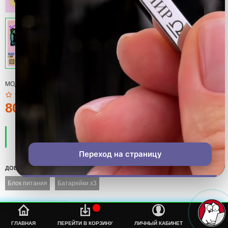
МОДЕЛЬ:
CUSTOM FAN GRILL
80тмт.
ПРОИЗВОДИТЕЛЬ:
COOL
НАЛИЧИЕ:
ЕСТЬ В НАЛИЧИИ
Переход на страницу
ДОБАВИТЬ
Блок питания
Батарейки x3
%s
ГЛАВНАЯ
ПЕРЕЙТИ В КОРЗИНУ
ЛИЧНЫЙ КАБИНЕТ