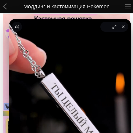
Моддинг и кастомизация Pokemon
ВСЕ ТОВАРЫ
Принты
Вышивки
Сумки
Кастомные коврики
Бейсболки
Гравировка
CoolPass