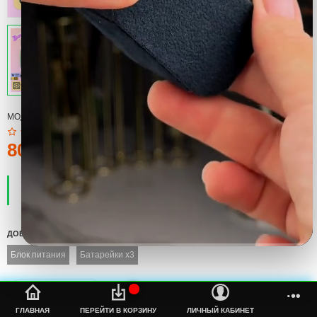
МОДЕЛЬ:
CUSTOM FAN GRILL
80тмт.
ПРОИЗВОДИТЕЛЬ:
COOL
НАЛИЧИЕ:
ЕСТЬ В НАЛИЧИИ
ДОБАВИТЬ
Блок питания
Батарейки x3
%s
ГЛАВНАЯ
ПЕРЕЙТИ В КОРЗИНУ
ЛИЧНЫЙ КАБИНЕТ