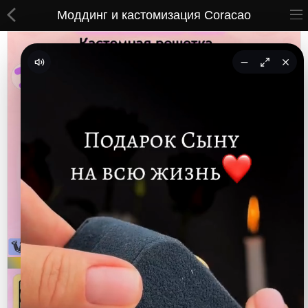
Моддинг и кастомизация Coracao
ВСЕ ТОВАРЫ
Принты
Вышивки
Сумки
Кастомные коврики
Бейсболки
Гравировка
CoolPass