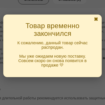
✖
олетовым излучением — это не просто гаджет, а ваш личный дете
Товар временно
, но и как верный спутник в путешествиях, на природе и в повседне
иолетового света: мгновенно выявляет скрытые метки на купюрах, 
закончился
х материалов. Один клик — и правда на свету ✨
я проверки подлинности ✔ Белый свет с регулировкой яркости для
К сожалению, данный товар сейчас
распродан.
с из износостойкого метала выдержит дождь, пыль и активное исп
 в поход или просто в карман на каждый день 🎒
Мы уже ожидаем новую поставку.
я: 💼 предпринимателей и кассиров — быстрая проверка купюр 🏡 
Совсем скоро он снова появится в
ждого, кто ценит безопасность и практичность
продаже 💛
е
ля длительной работы рекомендуется использовать защитные