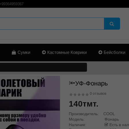
+99364959367
Сумки
Кастомные Коврики
Бейсболки
🔦УФ-Фонарь
0 отзывов
140тмт.
Производитель:
COOL
Модель:
Фонарь
Наличие:
Есть в на