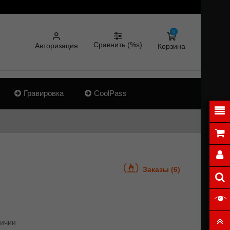
0
Сравнить (%s)
Авторизация
Корзина
Гравировка
CoolPass
Заказы (6)
личии