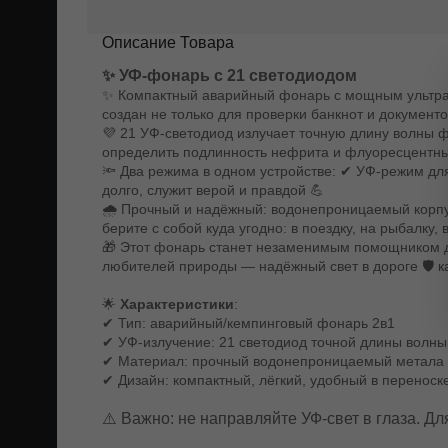
Описание Товара
✨ УФ-фонарь с 21 светодиодом
✨ Компактный аварийный фонарь с мощным ультрафи
создан не только для проверки банкнот и документов
💜 21 УФ-светодиод излучает точную длину волны ф
определить подлинность нефрита и флуоресцентны
🔦 Два режима в одном устройстве: ✔ УФ-режим дл
долго, служит верой и правдой 💪
🌧️ Прочный и надёжный: водонепроницаемый корпу
берите с собой куда угодно: в поездку, на рыбалку,
🎁 Этот фонарь станет незаменимым помощником дл
любителей природы — надёжный свет в дороге 🛡️ ка
🌟
Характеристики
:
✔ Тип: аварийный/кемпинговый фонарь 2в1
✔ УФ-излучение: 21 светодиод точной длины волны
✔ Материал: прочный водонепроницаемый метала
✔ Дизайн: компактный, лёгкий, удобный в переноск
⚠️ Важно: не направляйте УФ-свет в глаза. Д