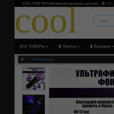
c
o
o
l
COOL.COM.TM Работаем без выходных для вас!
ТЕЛ:
ВСЕ ТОВАРЫ
Принты
Вышивки
🔦УФ-фонарь