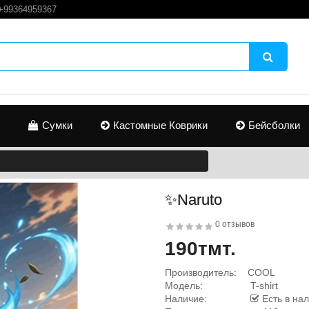
+99364959367
Сумки
Кастомные Коврики
Бейсболки
✨Naruto
0 отзывов
190тмт.
Производитель:
COOL
Модель:
T-shirt
Наличие:
Есть в на