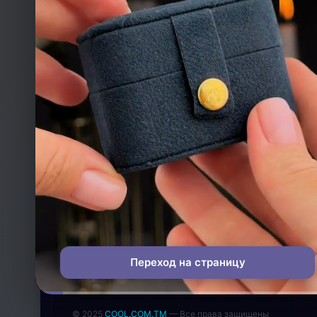
ТЕЛЕФОН
+993 649 593 67
EMAIL
rdemirov@cool.com.tm
АДРЕС
Туркменистан
МЫ В СОЦСЕТЯХ
Переход на страницу
© 2025
COOL.COM.TM
— Все права защищены