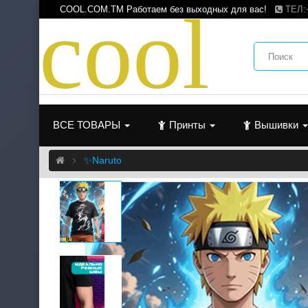
c
o
o
l
COOL.COM.TM Работаем без выходных для вас!
ТЕЛ:
ВСЕ ТОВАРЫ
Принты
Вышивки
✨Naruto