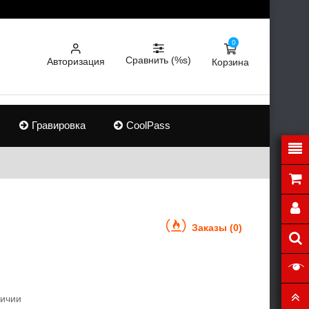
0
Сравнить (%s)
Авторизация
Корзина
Гравировка
CoolPass
Заказы (0)
личии