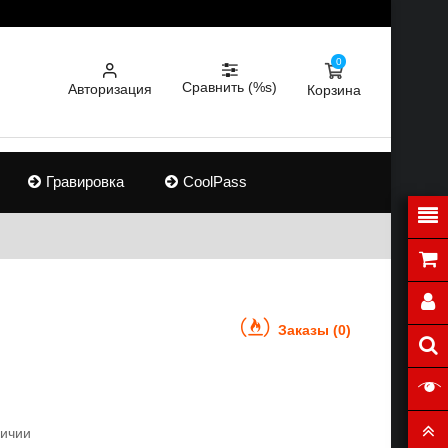
0
Сравнить (%s)
Авторизация
Корзина
Гравировка
CoolPass
Заказы (0)
личии