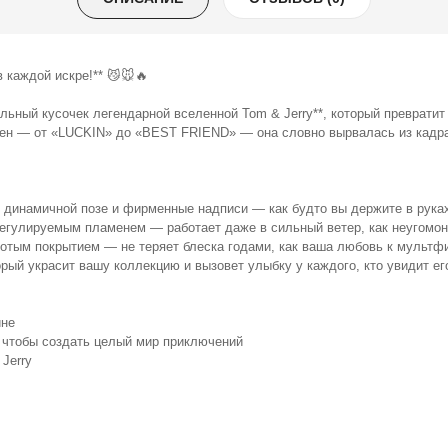
в каждой искре!** 😼🐭🔥
альный кусочек легендарной вселенной Tom & Jerry**, который преврат
цен — от «LUCKIN» до «BEST FRIEND» — она словно вырвалась из кадра
*
в динамичной позе и фирменные надписи — как будто вы держите в рук
 регулируемым пламенем — работает даже в сильный ветер, как неугомо
лотым покрытием — не теряет блеска годами, как ваша любовь к мульт
рый украсит вашу коллекцию и вызовет улыбку у каждого, кто увидит е
тине
, чтобы создать целый мир приключений
 Jerry