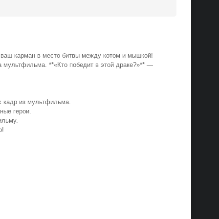
ит ваш карман в место битвы между котом и мышкой!
 мультфильма. **«Кто победит в этой драке?»** —
ах кадр из мультфильма.
нные герои.
фильму.
го!