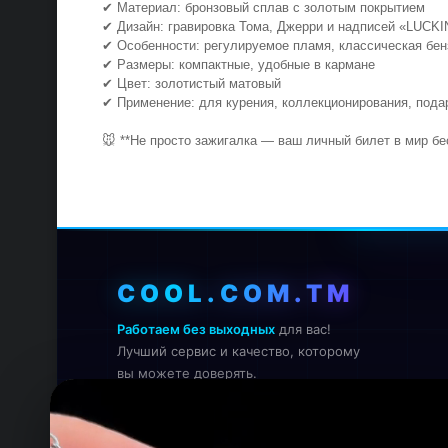
✔ Материал: бронзовый сплав с золотым покрытием
✔ Дизайн: гравировка Тома, Джерри и надписей «LUC
✔ Особенности: регулируемое пламя, классическая бе
✔ Размеры: компактные, удобные в кармане
✔ Цвет: золотистый матовый
✔ Применение: для курения, коллекционирования, под
🐭 **Не просто зажигалка — ваш личный билет в мир б
COOL.COM.TM
Работаем без выходных
для вас!
Лучший сервис и качество, которому
вы можете доверять.
Онлайн — работаем прямо сейчас