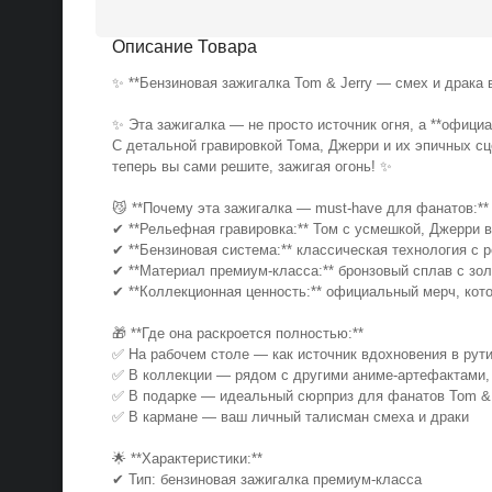
Описание Товара
✨ **Бензиновая зажигалка Tom & Jerry — смех и драка 
✨ Эта зажигалка — не просто источник огня, а **офици
С детальной гравировкой Тома, Джерри и их эпичных с
теперь вы сами решите, зажигая огонь! ✨
😼 **Почему эта зажигалка — must-have для фанатов:*
✔ **Рельефная гравировка:** Том с усмешкой, Джерри 
✔ **Бензиновая система:** классическая технология с
✔ **Материал премиум-класса:** бронзовый сплав с зо
✔ **Коллекционная ценность:** официальный мерч, кото
🎁 **Где она раскроется полностью:**
✅ На рабочем столе — как источник вдохновения в ру
✅ В коллекции — рядом с другими аниме-артефактами
✅ В подарке — идеальный сюрприз для фанатов Tom &
✅ В кармане — ваш личный талисман смеха и драки
🌟 **Характеристики:**
✔ Тип: бензиновая зажигалка премиум-класса