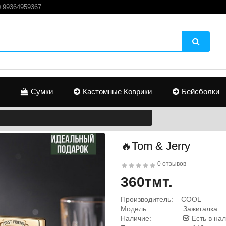
+99364959367
Сумки
Кастомные Коврики
Бейсболки
🔥Tom & Jerry
0 отзывов
360тмт.
Производитель:
COOL
Модель:
Зажигалка
Наличие:
Есть в на