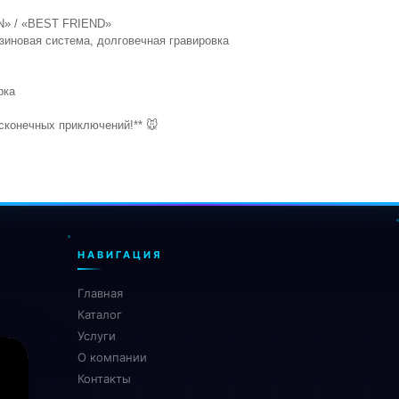
KIN» / «BEST FRIEND»
нзиновая система, долговечная гравировка
арка
есконечных приключений!** 🐭
НАВИГАЦИЯ
Главная
Каталог
Услуги
О компании
Контакты