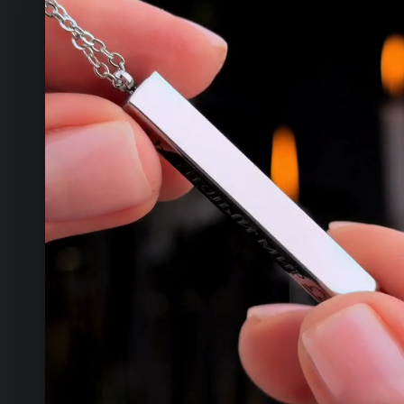
КОНТАКТЫ
ТЕЛЕФОН
+993 649 593 67
EMAIL
rdemirov@cool.com.tm
АДРЕС
Туркменистан