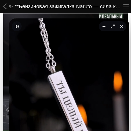
✨ **Бензиновая зажигалка Naruto — сила кланов в каждой искре! 🌀🔥**
ВСЕ ТОВАРЫ
Принты
Вышивки
Сумки
Кастомные коврики
Бейсболки
Гравировка
CoolPass