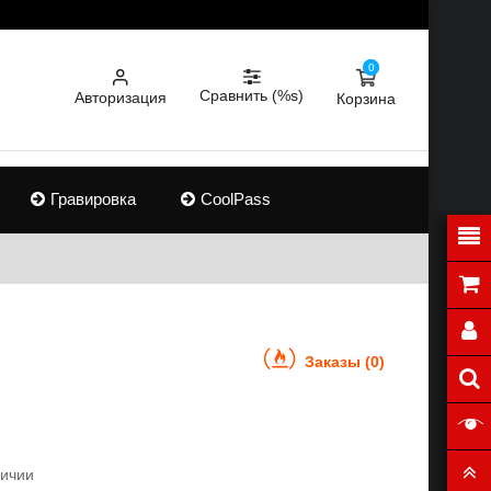
0
Сравнить (%s)
Авторизация
Корзина
Гравировка
CoolPass
Заказы (0)
личии