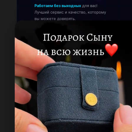
Работаем без выходных
для вас!
Лучший сервис и качество, которому
вы можете доверять.
Онлайн — работаем прямо сейчас
КОНТАКТЫ
ТЕЛЕФОН
+993 649 593 67
EMAIL
rdemirov@cool.com.tm
АДРЕС