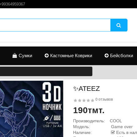
+99364959367
Сумки
Кастомные Коврики
Бейсболки
✨ATEEZ
0 отзывов
190тмт.
Производитель:
COOL
Модель:
Game over
Наличие:
Есть в на