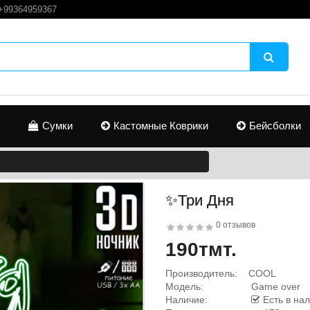
+99364959367
Сумки
Кастомные Коврики
Бейсболки
✨Три Дня
0 отзывов
190тмт.
Производитель:
COOL
Модель:
Game over
Наличие:
Есть в на