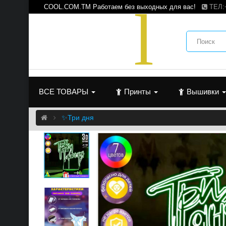
c
o
o
l
COOL.COM.TM Работаем без выходных для вас!
ТЕЛ:
ВСЕ ТОВАРЫ
Принты
Вышивки
✨Три дня