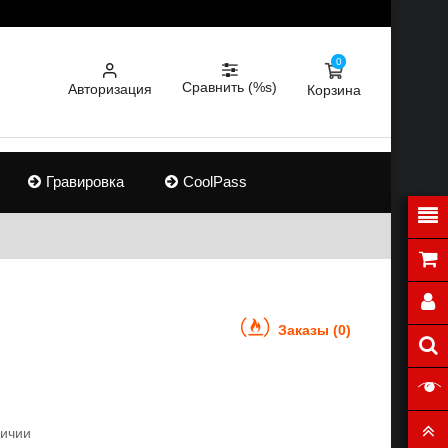
0
Сравнить (%s)
Авторизация
Корзина
Гравировка
CoolPass
Заказы (0)
личии