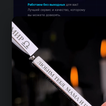
Работаем без выходных
для вас!
Лучший сервис и качество, которому
вы можете доверять.
Онлайн — работаем прямо сейчас
КОНТАКТЫ
ТЕЛЕФОН
+993 649 593 67
EMAIL
rdemirov@cool.com.tm
АДРЕС