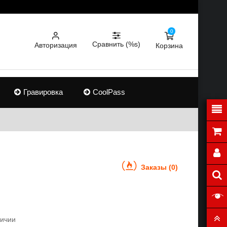
0
Сравнить (%s)
Авторизация
Корзина
Гравировка
CoolPass
Заказы (0)
личии