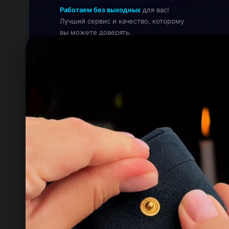
Работаем без выходных
для вас!
Лучший сервис и качество, которому
вы можете доверять.
Онлайн — работаем прямо сейчас
КОНТАКТЫ
ТЕЛЕФОН
+993 649 593 67
EMAIL
rdemirov@cool.com.tm
АДРЕС