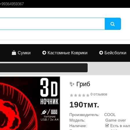
+99364959367
Сумки
Кастомные Коврики
Бейсболки
✨ Гриб
0 отзывов
190тмт.
Производитель:
COOL
Модель:
Game over
Наличие:
Есть в на