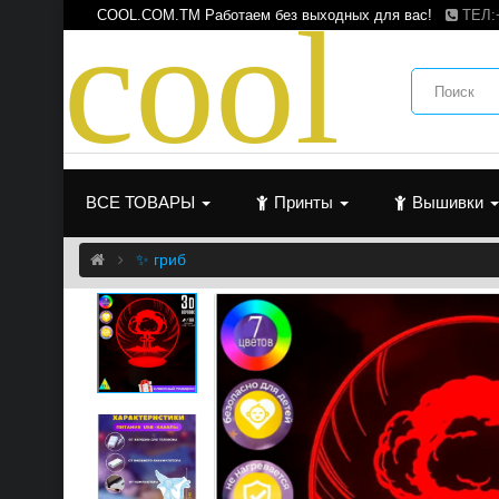
c
o
o
l
COOL.COM.TM Работаем без выходных для вас!
ТЕЛ:
ВСЕ ТОВАРЫ
Принты
Вышивки
✨ гриб