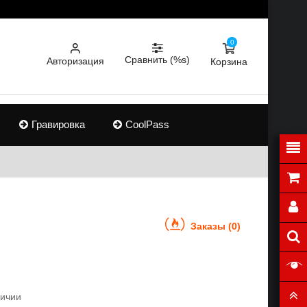
0
Сравнить (%s)
Авторизация
Корзина
Гравировка
CoolPass
Заказы (0)
личии