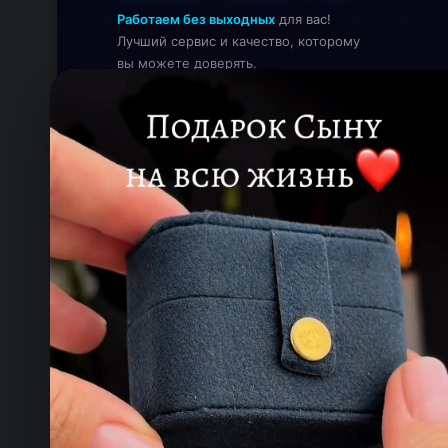
Работаем без выходных
для вас!
Лучший сервис и качество, которому
вы можете доверять.
Онлайн — работаем прямо сейчас
КОНТАКТЫ
ТЕЛЕФОН
+993 649 593 67
EMAIL
rdemirov@cool.com.tm
АДРЕС