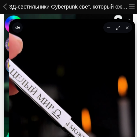
3Д-светильники Cyberpunk свет, который оживляет легенду
ВСЕ ТОВАРЫ
Принты
Вышивки
Сумки
Кастомные коврики
Бейсболки
Гравировка
CoolPass