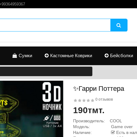
+99364959367
Сумки
Кастомные Коврики
Бейсболки
✨Гарри Поттера
0 отзывов
190тмт.
Производитель:
COOL
Модель:
Game over
Наличие:
Есть в на