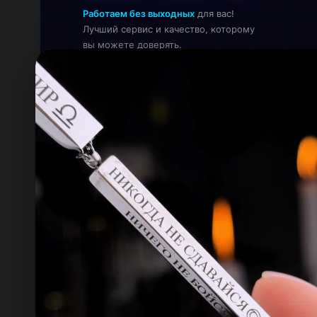
Работаем без выходных
для вас!
Лучший сервис и качество, которому
вы можете доверять.
Онлайн — работаем прямо сейчас
КОНТАКТЫ
ТЕЛЕФОН
+993 649 593 67
EMAIL
rdemirov@cool.com.tm
АДРЕС