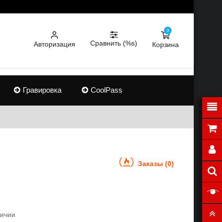
0
Сравнить (%s)
Авторизация
Корзина
Гравировка
CoolPass
Заказы (0)
личии