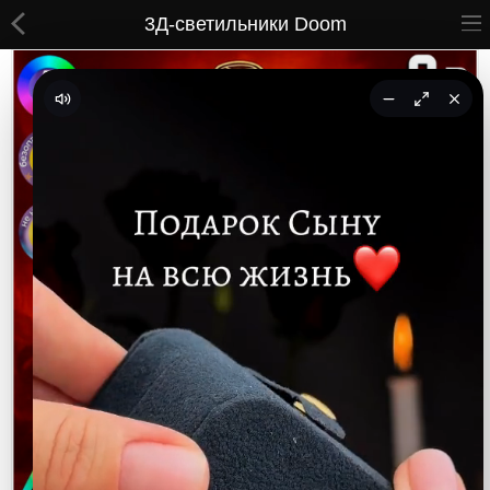
3Д-светильники Doom
ВСЕ ТОВАРЫ
Принты
Вышивки
Сумки
Кастомные коврики
Бейсболки
Гравировка
CoolPass