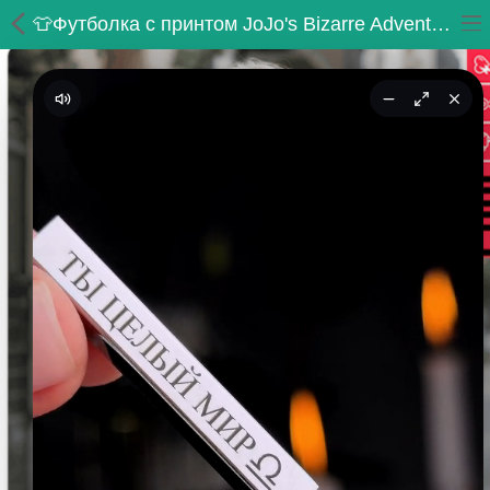
👕Футболка с принтом JoJo's Bizarre Adventure
ВСЕ ТОВАРЫ
Принты
Вышивки
Сумки
Кастомные коврики
Бейсболки
Гравировка
CoolPass