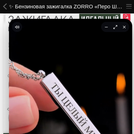
✨ Бензиновая зажигалка ZORRO «Перо Шамана» (Tears of Joy) — дух свободы и дыхание Матери-Земли!
ВСЕ ТОВАРЫ
Принты
Вышивки
Сумки
Кастомные коврики
Бейсболки
Гравировка
CoolPass