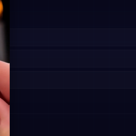
БРАТИТЕ ВНИМАНИЕ
сли игра имеет защиту Denuvo, вы можете столкнуться с ошибк
ри запуске. В этом случае:
Запустите игру в онлайн-режиме и дождитесь загрузки до
главного меню.
Закройте игру и перейдите в автономный режим.
Для игр, требующих авторизацию в дополнительном лаунчере,
соответствующая информация будет указана под данными
ПОНЯТНО
аккаунта Steam.
Зачастую активация сбрасывается при обновлении Windows /
замене комплектующих ПК / переходе в онлайн-режим.