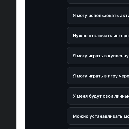
Все наши аккаунты не имею
Я могу использовать акт
Да, вы можете использоват
Нужно отключать интерн
Ус
Нет, в этом нет необходимо
Я могу играть в купленну
Зай
загр
К сожалению, такой возмож
Я могу играть в игру чере
Это категорически запрещен
к товару.
У меня будут свои личны
Да, сохранения будут ваши
перезаписан другими игрок
Можно устанавливать мо
Да, при условии что мод н