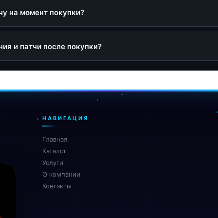
чу на момент покупки?
лучите самую актуальную версию игры в Steam.
ния и патчи после покупки?
флайн режим
доступны в момент выхода, сможете зайти и докачать необходи
чайте и установите игру. Оффлайн режим: После завершения
ановки перейдите в автономный режим. Запустите игру и
лаждайтесь игровым процессом.
НАВИГАЦИЯ
Главная
Каталог
Услуги
О компании
Контакты