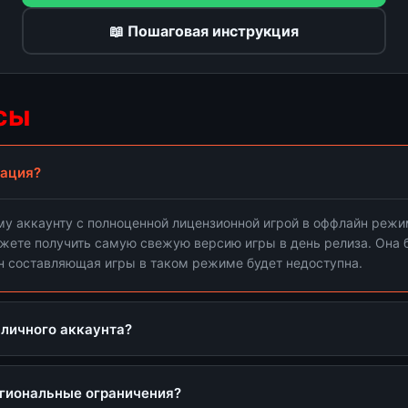
📖 Пошаговая инструкция
сы
вация?
ключение Steam Cloud
му аккаунту с полноценной лицензионной игрой в оффлайн режи
лючите облачные сохранения "Steam Cloud" в настройках St
жете получить самую свежую версию игры в день релиза. Она 
н составляющая игры в таком режиме будет недоступна.
 личного аккаунта?
отношения к вашему личному аккаунту. Все наши игры куплены 
гиональные ограничения?