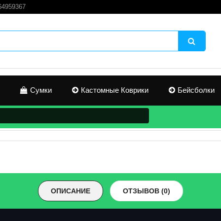
4959367
Сумки
Кастомные Коврики
Бейсболки
говая инструкция:
EAM
торизация
пируйте полученные логин и пароль и вставьте их в поля
ента Steam для авторизации.
ОПИСАНИЕ
ОТЗЫВОВ (0)