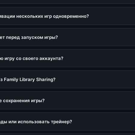
т региональных ограничений.
ивации нескольких игр одновременно?
ь несколько аккаунтов одновременно.
ет перед запуском игры?
тановка игр
сти. Но есть исключения, например игра Red Dead Redemption 2.
ю игру со своего аккаунта?
дите в раздел "Библиотека" и выберите нужную игру для
узки.
ности нет.
з Family Library Sharing?
о и влечет за собой отказ от предоставления дальнейших услу
е сохранения игры?
ми личными. Они хранятся локально на вашем ПК, поэтому ваш 
ами.
ды или использовать трейнер?
е затрагивает исполняющие файлы игры. Трейнеры использовать 