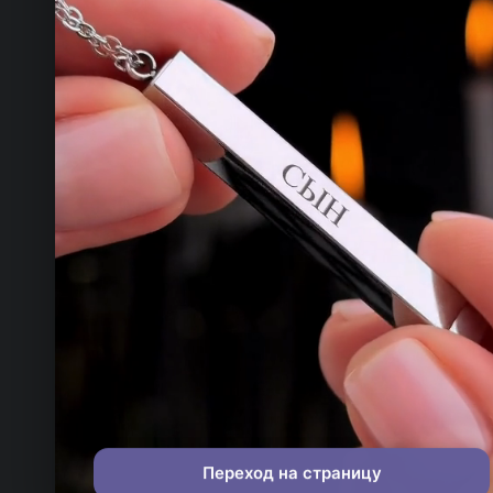
КОНТАКТЫ
ТЕЛЕФОН
+993 649 593 67
О
Е
EMAIL
п
rdemirov@cool.com.tm
АДРЕС
Туркменистан
МЫ В СОЦСЕТЯХ
Переход на страницу