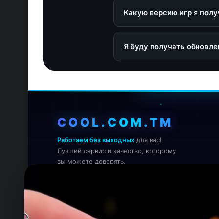
активацию.
Какую версию игр я полу
На момент активации вы по
Я буду получать обновле
Оф
Обновления и патчи будут 
Ска
уст
нас
COOL.COM.TM
Работаем без выходных
для вас!
Лучший сервис и качество, которому
вы можете доверять.
Онлайн — работаем прямо сейчас