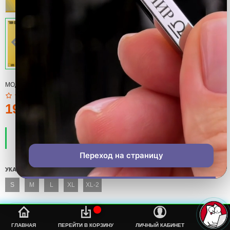
МОДЕЛЬ:
T-SHIRT
190тмт.
ПРОИЗВОДИТЕЛЬ:
COOL
НАЛИЧИЕ:
ЕСТЬ В НАЛИЧИИ
Переход на страницу
УКАЖИТЕ СВОЙ РАЗМЕР
S
M
L
XL
XL-2
%s
ГЛАВНАЯ
ПЕРЕЙТИ В КОРЗИНУ
ЛИЧНЫЙ КАБИНЕТ