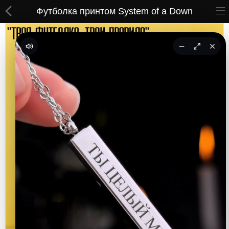
Футболка принтом System of a Down
ВСЕ ТОВАРЫ
Принты
Вышивки
Сумки
Кастомные коврики
Бейсболки
Гравировка
CoolPass