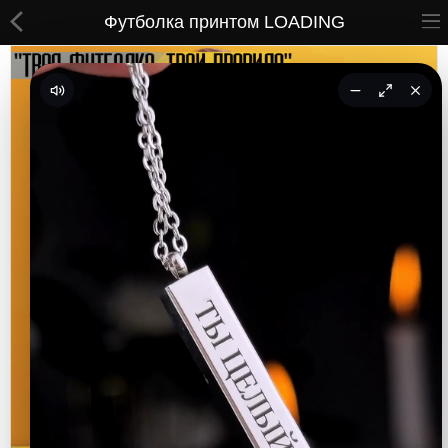
Футболка принтом LOADING
ВСЕ ТОВАРЫ
Принты
Вышивки
Сумки
Кастомные коврики
Бейсболки
Гравировка
CoolPass