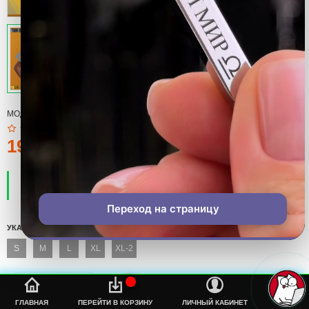
МОДЕЛЬ:
T-SHIRT
190тмт.
ПРОИЗВОДИТЕЛЬ:
COOL
НАЛИЧИЕ:
ЕСТЬ В НАЛИЧИИ
Переход на страницу
УКАЖИТЕ СВОЙ РАЗМЕР
S
M
L
XL
XL-2
%s
ГЛАВНАЯ
ПЕРЕЙТИ В КОРЗИНУ
ЛИЧНЫЙ КАБИНЕТ