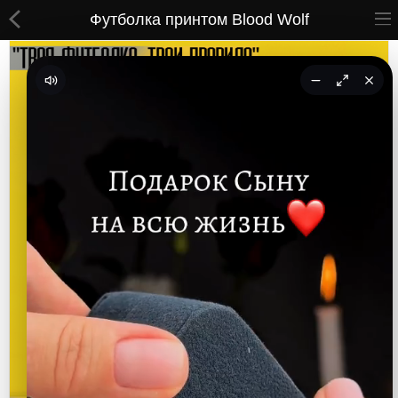
Футболка принтом Blood Wolf
ВСЕ ТОВАРЫ
Принты
Вышивки
Сумки
Кастомные коврики
Бейсболки
Гравировка
CoolPass