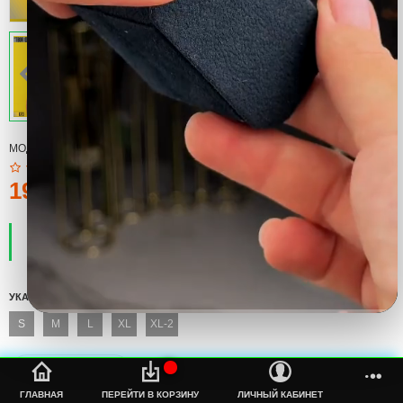
МОДЕЛЬ:
T-SHIRT
190тмт.
ПРОИЗВОДИТЕЛЬ:
COOL
НАЛИЧИЕ:
ЕСТЬ В НАЛИЧИИ
УКАЖИТЕ СВОЙ РАЗМЕР
S
M
L
XL
XL-2
%s
ГЛАВНАЯ
ПЕРЕЙТИ В КОРЗИНУ
ЛИЧНЫЙ КАБИНЕТ