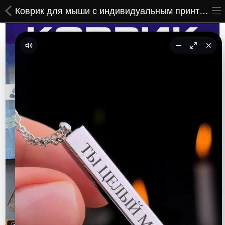
Коврик для мыши с индивидуальным принтом Resident Evil Requiem
ВСЕ ТОВАРЫ
Принты
Вышивки
Сумки
Кастомные коврики
Бейсболки
Гравировка
CoolPass