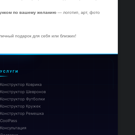
унком по вашему желанию
— логотип, арт, фото
тличный подарок для себя или близких!
УСЛУГИ
Конструктор Коврика
Конструктор Шевронов
Конструктор Футболки
Конструктор Кружек
Конструктор Ремешка
CoolPass
Консультация
Доставка