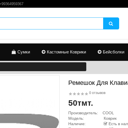
+99364959367
Сумки
Кастомные Коврики
Бейсболки
Ремешок Для Клави
0 отзывов
50тмт.
Производитель:
COOL
Модель:
Коврик
Наличие:
Есть в на