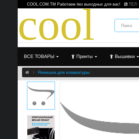
c
o
o
l
COOL.COM.TM Работаем без выходных для вас!
ТЕЛ:
ВСЕ ТОВАРЫ
Принты
Вышивки
Ремешок для клавиатуры