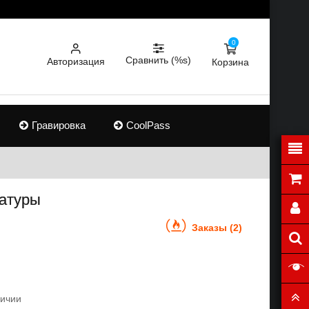
0
Сравнить (%s)
Авторизация
Корзина
Гравировка
CoolPass
атуры
Заказы (2)
личии