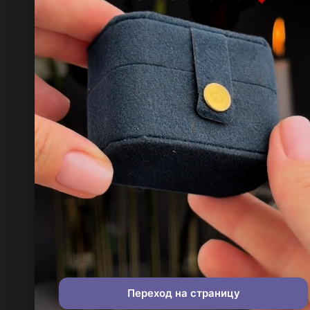
КОНТАКТЫ
ТЕЛЕФОН
+993 649 593 67
EMAIL
rdemirov@cool.com.tm
АДРЕС
Туркменистан
МЫ В СОЦСЕТЯХ
Переход на страницу