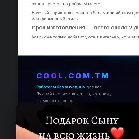
важен простор на рабочем месте.
Базовый вариант выполнен в белом или чёрном цв
или фирменный стиль.
Срок изготовления — всего около 2 д
Коврик не только добавит уюта в интерьер, но и за
COOL.COM.TM
Работаем без выходных
для вас!
Лучший сервис и качество, которому
вы можете доверять.
Онлайн — работаем прямо сейчас