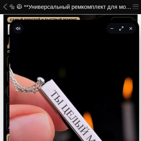
🔩 🧥 **Универсальный ремкомплект для молний (6 штук в наборе) — Почини молнию за 1 секунду без инструментов и шитья!** 🧥🔩
ВСЕ ТОВАРЫ
Принты
Вышивки
Сумки
Кастомные коврики
Бейсболки
Гравировка
CoolPass